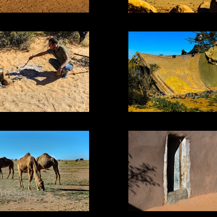
14.2 ROJO
04 VUELO
11 SAZON
10_SUEÑO
8 MOSQUETEROS
03.1 ESPERANZA