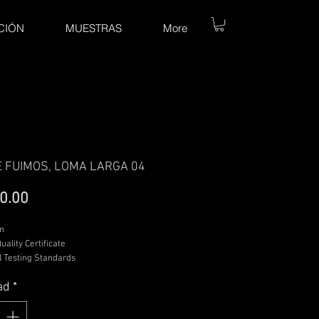
CIÓN
MUESTRAS
More
E FUIMOS, LOMA LARGA 04
Precio
0.00
m
uality Certificate
 Testing Standards
le Photo Rag Baryta Paper 315 gsm
ad
*
ton