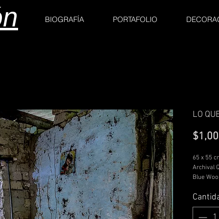
ón
BIOGRAFÍA
PORTAFOLIO
DECORA
LO QU
$1,00
65 x 55 c
Archival Q
Blue Wool
Hahhemüh
Cantid
100% Cot