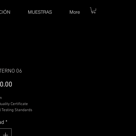
CIÓN
MUESTRAS
More
TERNO 06
Precio
0.00
m
uality Certificate
 Testing Standards
le Photo Rag Baryta Paper 315 gsm
ad
*
ton